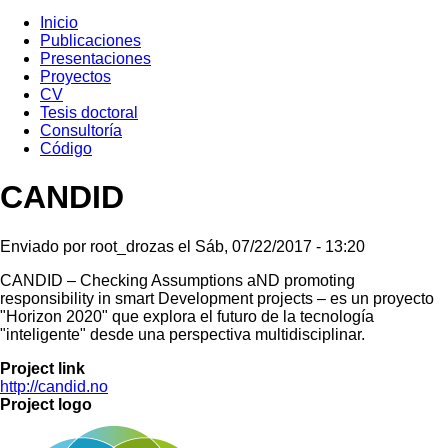
Main
Inicio
navigation
Publicaciones
Presentaciones
Proyectos
CV
Tesis doctoral
Consultoría
Código
CANDID
Enviado por
root_drozas
el
Sáb, 07/22/2017 - 13:20
CANDID – Checking Assumptions aND promoting
responsibility in smart Development projects – es un proyecto
"Horizon 2020" que explora el futuro de la tecnología
"inteligente" desde una perspectiva multidisciplinar.
Project link
http://candid.no
Project logo