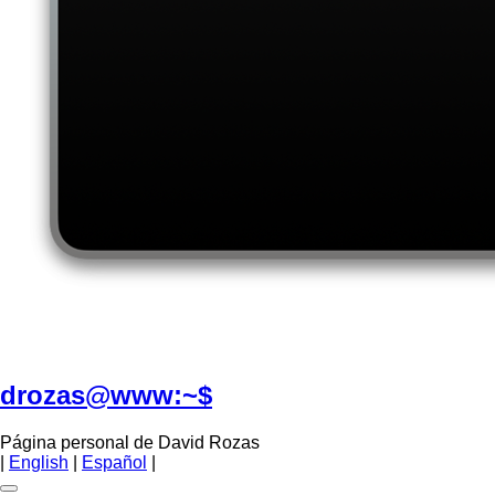
drozas@www:~$
Página personal de David Rozas
|
English
|
Español
|